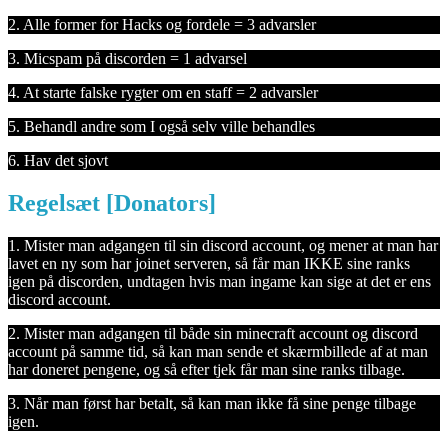
2. Alle former for Hacks og fordele = 3 advarsler
3. Micspam på discorden = 1 advarsel
4. At starte falske rygter om en staff = 2 advarsler
5. Behandl andre som I også selv ville behandles
6. Hav det sjovt
Regelsæt [Donators]
1. Mister man adgangen til sin discord account, og mener at man har
lavet en ny som har joinet serveren, så får man IKKE sine ranks
igen på discorden, undtagen hvis man ingame kan sige at det er ens
discord account.
2. Mister man adgangen til både sin minecraft account og discord
account på samme tid, så kan man sende et skærmbillede af at man
har doneret pengene, og så efter tjek får man sine ranks tilbage.
3. Når man først har betalt, så kan man ikke få sine penge tilbage
igen.