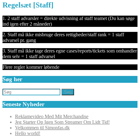
Regelsæt [Staff]
1. 2 staff advarsler = direkte udvisning af staff teamet (Du kan søge
ind igen efter 2 måneder)
2. Staff må ikke misbruge deres rettigheder/staff rank = 1 staff
advarsel pr. gang
3. Staff må ikke tage deres egne cases/reports/tickets som omhandler
dem selv = 1 staff advarsel
Flere regler kommer løbende
Søg her
Søg
Seneste Nyheder
Reklamevideo Med Mit Merchandise
Jeg Starter Op Igen Som Streamer Om Lidt Tid!
Velkommen til Simonfas.dk
Hello world!